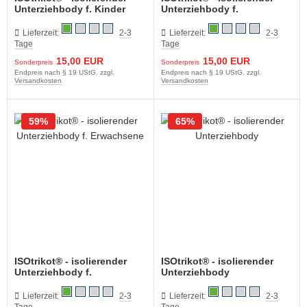
Unterziehbody f. Kinder
Unterziehbody f.
Erwachsene
Lieferzeit:
2-3
Lieferzeit:
2-3
Tage
Tage
15,00 EUR
15,00 EUR
Sonderpreis
Sonderpreis
Endpreis nach § 19 UStG. zzgl.
Endpreis nach § 19 UStG. zzgl.
Versandkosten
Versandkosten
59%
65%
ISOtrikot® - isolierender
ISOtrikot® - isolierender
Unterziehbody f.
Unterziehbody
Erwachsene
Lieferzeit:
2-3
Lieferzeit:
2-3
Tage
Tage