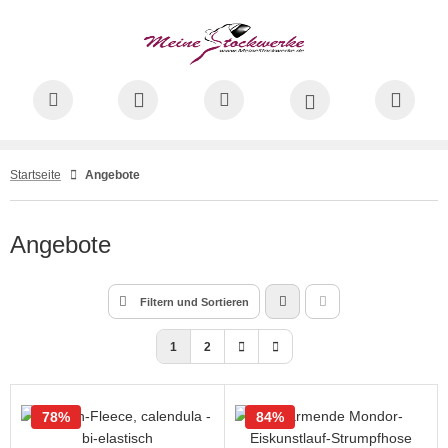
skunstlaufkleid.de
ALLES ANZEIGEN AUS DIY - NÄHEN UND BASTELN
ALLES ANZEIGEN AUS SCHNITTMUSTER
ALLES ANZEIGEN AUS STOFFE/ PAILLETTEN
ALLES ANZEIGEN AUS EISKUNSTLAUFKLEID.DE
ALLES ANZEIGEN AUS EISKUNSTLAUFKLEIDUNG
hnittmuster
ort Kinder
astische Stoffe
skunstlaufkleidung
rkleider Mädchen
hen und Basteln
Startseite
Angebote
ort Erwachsene
ffe/ Pailletten
iffon und Spitze
rkleider Damen
aining u. m.
Angebote
dere Schnitte/ Download
ststücke
rren
rumpfhosen
ißverschlüsse & Co.
cessoires
Filtern und Sortieren
illetten & Co.
1
2
78%
84%